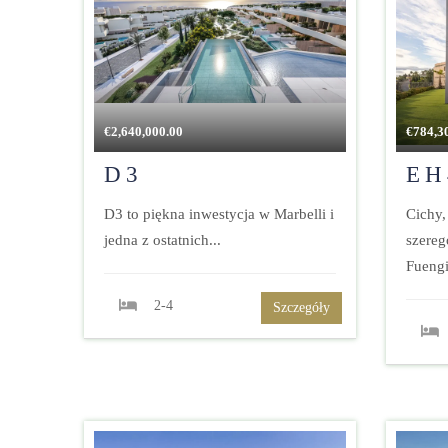
€
2,640,000.00
€
784,3
D3
EH
D3 to piękna inwestycja w Marbelli i
Cichy
jedna z ostatnich...
szereg
Fuengi
2-4
Szczegóły