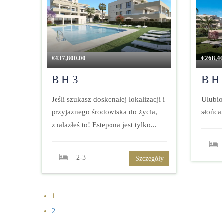
€
437,800.00
€
268,4
BH3
BH
Jeśli szukasz doskonałej lokalizacji i
Ulubio
przyjaznego środowiska do życia,
słońca,
znalazłeś to! Estepona jest tylko...
2-3
Szczegóły
1
2