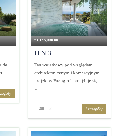
€
1,155,000.00
HN3
a de
Ten wyjątkowy pod względem
t...
architektonicznym i komercyjnym
projekt w Fuengirola znajduje się
w...
zegóły
2
Szczegóły