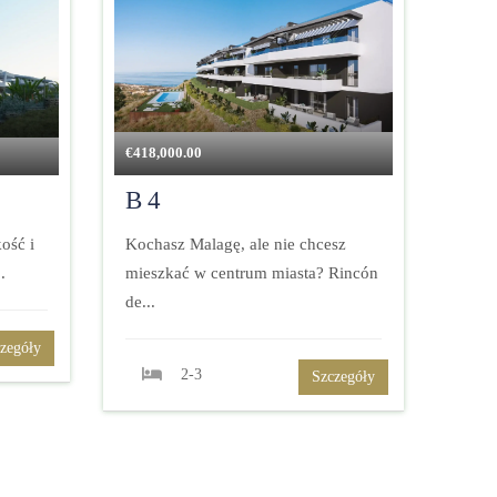
€
418,000.00
B4
ość i
Kochasz Malagę, ale nie chcesz
.
mieszkać w centrum miasta? Rincón
de...
zegóły
2-3
Szczegóły