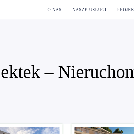
O NAS
NASZE USŁUGI
PROJE
jektek – Nierucho