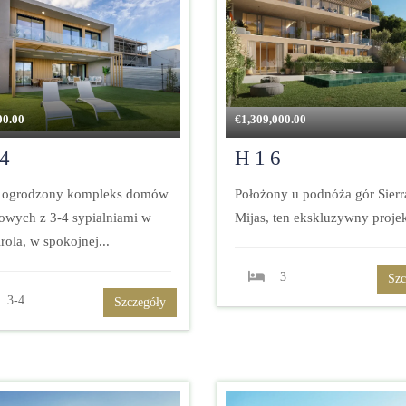
00.00
€
1,309,000.00
4
H16
, ogrodzony kompleks domów
Położony u podnóża gór Sierr
owych z 3-4 sypialniami w
Mijas, ten ekskluzywny projek
rola, w spokojnej...
3
Szc
3-4
Szczegóły