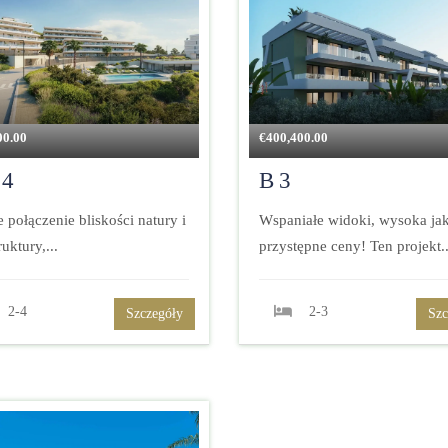
00.00
€
400,400.00
4
B3
e połączenie bliskości natury i
Wspaniałe widoki, wysoka jak
ruktury,...
przystępne ceny! Ten projekt..
2-4
2-3
Szczegóły
Szc