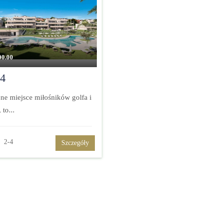
00.00
4
ne miejsce miłośników golfa i
 to...
2-4
Szczegóły