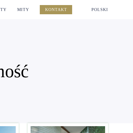
KTY
MITY
KONTAKT
POLSKI
mość