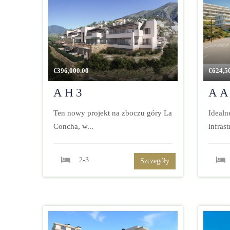
€
396,000.00
€
624,5
AH3
AA
Ten nowy projekt na zboczu góry La
Idealn
Concha, w...
infrast
2-3
Szczegóły