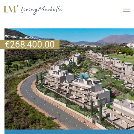
€
268,400.00